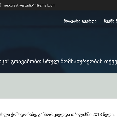
neo.creativestudio14@gmail.com
ᲛᲗᲐᲕᲐᲠᲘ ᲒᲕᲔᲠᲓᲘ
ᲩᲕᲔᲜᲡ 
იკი" გთავაზობთ სრულ მომსახურეობას თქვე
ახლი ქოშიგორაზე, განხორციელდა თბილისში 2018 წელს.