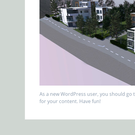
As a new WordPress user, you should go 
for your content. Have fun!