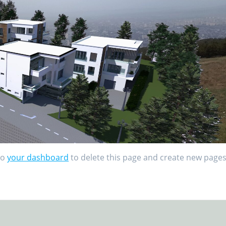
to
your dashboard
to delete this page and create new page